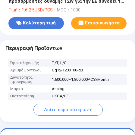
προσαρμοστές δύναμης 12W για την ΕΕ συνδέει το
έξυπνο σπίτι Applicance
Τιμή：1.6-2.5USD/PCS
MOQ：1000
Καλύτερη τιμή
Επικοινωνήστε
Περιγραφή Προϊόντων
Όροι πληρωμής
T/T, L/C
Αριθμό μοντέλου
Gq12-1200100-αβ
Δυνατότητα
1,600,000~1,800,000PCS/Month
προσφοράς
Μάρκα
Analog
Πιστοποίηση
UKCA/CE
Δείτε περισσότερων