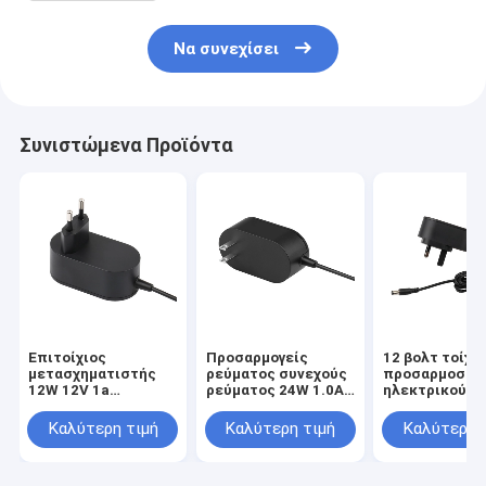
Να συνεχίσει
Συνιστώμενα Προϊόντα
Επιτοίχιος
Προσαρμογείς
12 βολτ τοίχω
μετασχηματιστής
ρεύματος συνεχούς
προσαρμοστώ
12W 12V 1a
ρεύματος 24W 1.0A
ηλεκτρικού
Μετασχηματιστής
24V AC με
ρεύματος
ρεύματος Χρήση για
εγκεκριμένο
τυποποιημέν
Καλύτερη τιμή
Καλύτερη τιμή
Καλύτερη 
TV Box
ETL1310
Μαύρος παρο
ηλεκτρικού
ρεύματος παρ