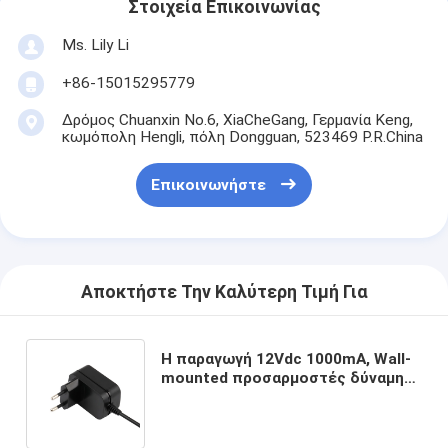
Στοιχεία Επικοινωνίας
Ms. Lily Li
+86-15015295779
Δρόμος Chuanxin No.6, XiaCheGang, Γερμανία Keng,
κωμόπολη Hengli, πόλη Dongguan, 523469 P.R.China
Επικοινωνήστε
Αποκτήστε Την Καλύτερη Τιμή Για
Η παραγωγή 12Vdc 1000mA, Wall-
mounted προσαρμοστές δύναμης
12W για την ΕΕ συνδέει το έξυπνο
σπίτι Applicance