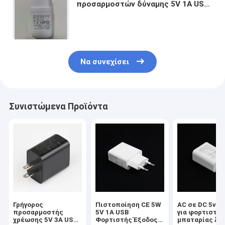
προσαρμοστών δύναμης 5V 1A USB
ΣΥΝΕΧΟΎΣ μετατροπής
εναλλασσόμενου ρεύματος για το
λαμπτήρα των οδηγήσεων
Να συνεχίσει
Συνιστώμενα Προϊόντα
Γρήγορος
Πιστοποίηση CE 5W
AC σε DC 5v 1
προσαρμοστής
5V 1A USB
για φορτιστή
χρέωσης 5V 3A USB
Φορτιστής Έξοδος
μπαταρίας λιθ