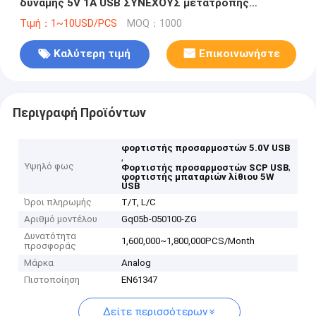
δύναμης 5V 1A USB ΣΥΝΕΧΟΎΣ μετατροπής
εναλλασσόμενου ρεύματος για το λαμπτήρα των
Τιμή：1~10USD/PCS
MOQ：1000
οδηγήσεων
Καλύτερη τιμή
Επικοινωνήστε
Περιγραφή Προϊόντων
φορτιστής προσαρμοστών 5.0V USB
,
Υψηλό φως
,
Φορτιστής προσαρμοστών SCP USB
φορτιστής μπαταριών λίθιου 5W
USB
Όροι πληρωμής
T/T, L/C
Αριθμό μοντέλου
Gq05b-050100-ZG
Δυνατότητα
1,600,000~1,800,000PCS/Month
προσφοράς
Μάρκα
Analog
Πιστοποίηση
EN61347
Δείτε περισσότερων