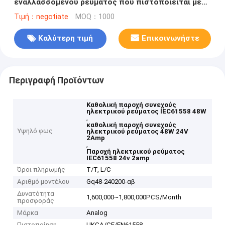
εναλλασσόμενου ρεύματος που πιστοποιείται με
το βρετανικό βούλωμα για τον εξαγνιστή αέρα
Τιμή：negotiate
MOQ：1000
Καλύτερη τιμή
Επικοινωνήστε
Περιγραφή Προϊόντων
Καθολική παροχή συνεχούς
ηλεκτρικού ρεύματος IEC61558 48W
,
καθολική παροχή συνεχούς
Υψηλό φως
ηλεκτρικού ρεύματος 48W 24V
2Amp
,
Παροχή ηλεκτρικού ρεύματος
IEC61558 24v 2amp
Όροι πληρωμής
T/T, L/C
Αριθμό μοντέλου
Gq48-240200-αβ
Δυνατότητα
1,600,000~1,800,000PCS/Month
προσφοράς
Μάρκα
Analog
Πιστοποίηση
UKCA/CE/EN61558