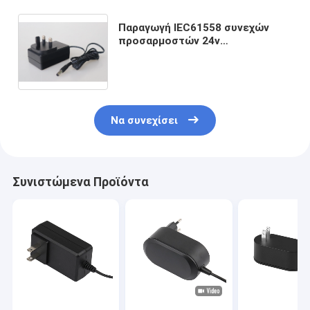
Παραγωγή IEC61558 συνεχών
προσαρμοστών 24v
εναλλασσόμενου ρεύματος που
πιστοποιείται με το βρετανικό
βούλωμα για τον εξαγνιστή αέρα
Να συνεχίσει
Συνιστώμενα Προϊόντα