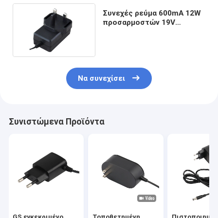
Συνεχές ρεύμα 600mA 12W
προσαρμοστών 19V
δύναμης τρόπου
μετατροπής CE
Copmpliance
Να συνεχίσει
Συνιστώμενα Προϊόντα
GS εγκεκριμένο
Τοποθετημένη
Πιστοποιημέν