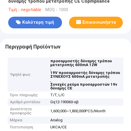
δύναμης τρόπου μετατροπής CE Copmpliance
Τιμή：negotiable
MOQ：1000
Καλύτερη τιμή
Επικοινωνήστε
Περιγραφή Προϊόντων
προσαρμοστής δύναμης τρόπου
μετατροπής 600mA 12W
,
19V προσαρμοστής δύναμης τρόπου
Υψηλό φως
ΣΥΝΕΧΟΥΣ 600mA μετατροπής
,
Συνεχές ρεύμα προσαρμοστών 19v
δύναμης CE
Όροι πληρωμής
T/T, L/C
Αριθμό μοντέλου
Gq12-190060-αβ
Δυνατότητα
1,600,000~1,800,000PCS/Month
προσφοράς
Μάρκα
Analog
Πιστοποίηση
UKCA/CE